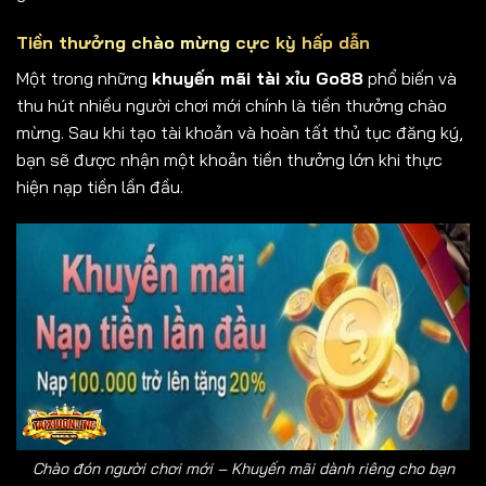
Tiền thưởng chào mừng cực kỳ hấp dẫn
Một trong những
khuyến mãi tài xỉu Go88
phổ biến và
thu hút nhiều người chơi mới chính là tiền thưởng chào
mừng. Sau khi tạo tài khoản và hoàn tất thủ tục đăng ký,
bạn sẽ được nhận một khoản tiền thưởng lớn khi thực
hiện nạp tiền lần đầu.
Chào đón người chơi mới – Khuyến mãi dành riêng cho bạn