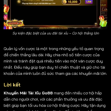
Sự kiện đặc biệt của ưu đãi tài xỉu – Cơ hội thắng lớn
Quản lý vốn cược là một trong những yếu tố quan trọng
để chiến thắng lâu dài. Hãy chia nhỏ số tiền cược của
mình và tránh đặt quá nhiều tiền vào một ván cược duy
nhất. Điều này giúp bạn duy trì chiến thuật và giữ cho tài
khoản của mình luôn đủ sức tham gia các khuyến mãi lớn.
Lời kết
Khuyến Mãi Tài Xỉu Go88
mang đến nhiều cơ hội hấp
dẫn cho người chơi, với các phần thưởng và ưu đãi đặc
biệt giúp bạn tối ưu hóa cơ hội thắng cược. Hãy tận dụng