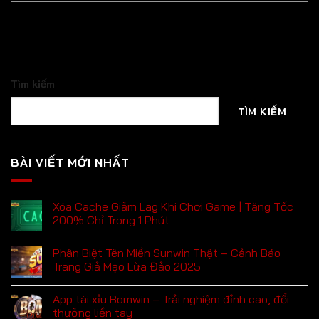
Tìm kiếm
TÌM KIẾM
BÀI VIẾT MỚI NHẤT
Xóa Cache Giảm Lag Khi Chơi Game | Tăng Tốc
200% Chỉ Trong 1 Phút
Phân Biệt Tên Miền Sunwin Thật – Cảnh Báo
Trang Giả Mạo Lừa Đảo 2025
App tài xỉu Bomwin – Trải nghiệm đỉnh cao, đổi
thưởng liền tay