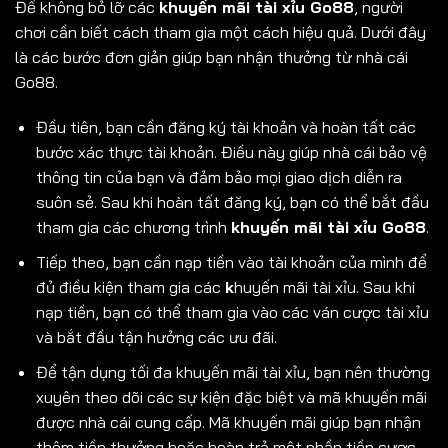
Để không bỏ lỡ các
khuyến mãi tài xỉu Go88
, người
chơi cần biết cách tham gia một cách hiệu quả. Dưới đây
là các bước đơn giản giúp bạn nhận thưởng từ nhà cái
Go88.
Đầu tiên, bạn cần đăng ký tài khoản và hoàn tất các
bước xác thực tài khoản. Điều này giúp nhà cái bảo vệ
thông tin của bạn và đảm bảo mọi giao dịch diễn ra
suôn sẻ. Sau khi hoàn tất đăng ký, bạn có thể bắt đầu
tham gia các chương trình
khuyến mãi tài xỉu Go88
.
Tiếp theo, bạn cần nạp tiền vào tài khoản của mình để
đủ điều kiện tham gia các
k
huyến mãi tài xỉu. Sau khi
nạp tiền, bạn có thể tham gia vào các ván cược tài xỉu
và bắt đầu tận hưởng các ưu đãi.
Để tận dụng tối đa khuyến mãi tài xỉu, bạn nên thường
xuyên theo dõi các sự kiện đặc biệt và mã khuyến mãi
được nhà cái cung cấp. Mã khuyến mãi giúp bạn nhận
thêm tiền thưởng hoặc hoàn trả một phần tiền cược.