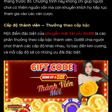
tháng trước đó. Chương trình này không chỉ giúp người
chơi có thêm nguồn vốn mà còn khuyến khích họ tiếp tục
tham gia vào các ván cược.
Cấp độ thành viên – Thưởng theo cấp bậc
Một điểm đặc biệt của
khuyến mãi tài xỉu Go88
là các
phần thưởng theo cấp bậc thành viên. Go88 chia người
chơi thành các cấp độ khác nhau, từ bạc đến kim cương,
và mỗi cấp độ sẽ có những ưu đãi đặc biệt.