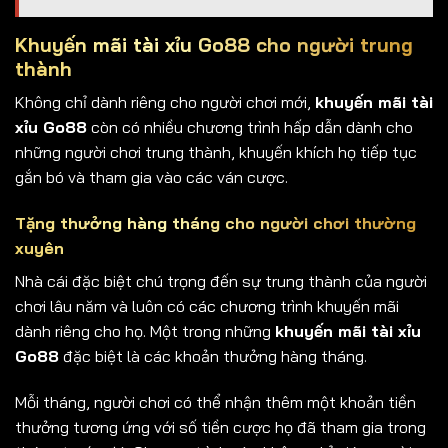
Khuyến mãi tài xỉu Go88 cho người trung
thành
Không chỉ dành riêng cho người chơi mới,
khuyến mãi tài
xỉu Go88
còn có nhiều chương trình hấp dẫn dành cho
những người chơi trung thành, khuyến khích họ tiếp tục
gắn bó và tham gia vào các ván cược.
Tặng thưởng hàng tháng cho người chơi thường
xuyên
Nhà cái đặc biệt chú trọng đến sự trung thành của người
chơi lâu năm và luôn có các chương trình khuyến mãi
dành riêng cho họ. Một trong những
khuyến mãi tài xỉu
Go88
đặc biệt là các khoản thưởng hàng tháng.
Mỗi tháng, người chơi có thể nhận thêm một khoản tiền
thưởng tương ứng với số tiền cược họ đã tham gia trong