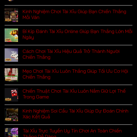
Kinh Nghiệm Chơi Tài Xỉu Giúp Bạn Chiến Thắng
Mỗi Ván
Bí Kíp Đánh Tài Xỉu Online Giúp Bạn Thắng Lớn Mỗi
Ngày
Cách Chơi Tài Xỉu Hiệu Quả Trở Thành Người
Chiến Thắng
Mẹo Chơi Tài Xỉu Luôn Thắng Giúp Tối Ưu Cơ Hội
Chiến Thắng
Chiến Thuật Chơi Tài Xỉu Luôn Nắm Giữ Lợi Thế
Trong Game
Kinh Nghiệm Soi Cầu Tài Xỉu Giúp Dự Đoán Chính
Xác Kết Quả
Tài Xỉu Trực Tuyến Uy Tín Chơi An Toàn Chiến
Thắng Dễ Dàng