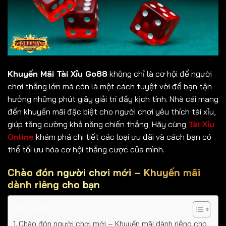
Khuyến Mãi Tài Xỉu Go88
không chỉ là cơ hội để người
chơi thắng lớn mà còn là một cách tuyệt vời để bạn tận
hưởng những phút giây giải trí đầy kịch tính. Nhà cái mang
đến khuyến mãi đặc biệt cho người chơi yêu thích tài xỉu,
giúp tăng cường khả năng chiến thắng. Hãy cùng
Tài Xỉu
Online
khám phá chi tiết các loại
ưu đãi và cách bạn có
thể tối ưu hóa cơ hội thắng cược của mình.
Chào đón người chơi mới – Khuyến mãi
dành riêng cho bạn
Nội Dung
Chào đón người chơi mới – Khuyến mãi dành riêng cho