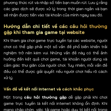
phương thức rút và nhập số tiền bạn muốn rút. Lưu ý rằng
các giao dịch sẽ được xử lý trong thời gian ngắn và bạn
sẽ nhận được tiền vào tài khoản của mình ngay sau đó.
Hướng dẫn chi tiết về các câu hỏi thường
gặp khi tham gia game tại website
Khi tham gia chơi game trực tuyến tại các website, người
chơi có thể gặp phải một số vấn đề phổ biến khiến trải
nghiệm trở nên kém vui. Những vấn đề này có thể ảnh
hưởng đến kết quả chơi game, tài khoản người dùng và
cảm giác thư giãn của người chơi. Tuy nhiên, mỗi vấn đề
đều có thể được giải quyết nếu người chơi hiểu rõ cách
xử lý.
Vấn đề về kết nối internet và cách khắc phục
Một trong
câu hỏi thường gặp
dễ gặp phải khi chơi
game trực tuyến là kết nối internet không ổn định. Khi
mạng chập chờn, việc tải game hoặc duy trì kết nối trong