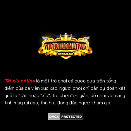
Tài xỉu online
là một trò chơi cá cược dựa trên tổng
điểm của ba viên xúc xắc. Người chơi chỉ cần dự đoán kết
quả là "tài" hoặc "xỉu". Trò chơi đơn giản, dễ chơi và mang
tính may rủi cao, thu hút đông đảo người tham gia.