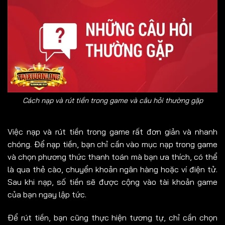
Cách nạp và rút tiền trong game và câu hỏi thường gặp
Việc nạp và rút tiền trong game rất đơn giản và nhanh
chóng. Để nạp tiền, bạn chỉ cần vào mục nạp trong game
và chọn phương thức thanh toán mà bạn ưa thích, có thể
là qua thẻ cào, chuyển khoản ngân hàng hoặc ví điện tử.
Sau khi nạp, số tiền sẽ được cộng vào tài khoản game
của bạn ngay lập tức.
Để rút tiền, bạn cũng thực hiện tương tự, chỉ cần chọn