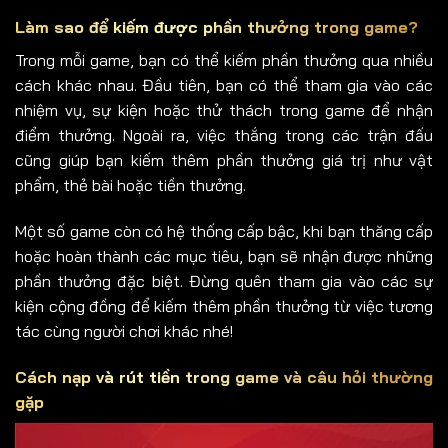
Làm sao để kiếm được phần thưởng trong game?
Trong mỗi game, bạn có thể kiếm phần thưởng qua nhiều
cách khác nhau. Đầu tiên, bạn có thể tham gia vào các
nhiệm vụ, sự kiện hoặc thử thách trong game để nhận
điểm thưởng. Ngoài ra, việc thắng trong các trận đấu
cũng giúp bạn kiếm thêm phần thưởng giá trị như vật
phẩm, thẻ bài hoặc tiền thưởng.
Một số game còn có hệ thống cấp bậc, khi bạn thăng cấp
hoặc hoàn thành các mục tiêu, bạn sẽ nhận được những
phần thưởng đặc biệt. Đừng quên tham gia vào các sự
kiện cộng đồng để kiếm thêm phần thưởng từ việc tương
tác cùng người chơi khác nhé!
Cách nạp và rút tiền trong game và câu hỏi thường
gặp