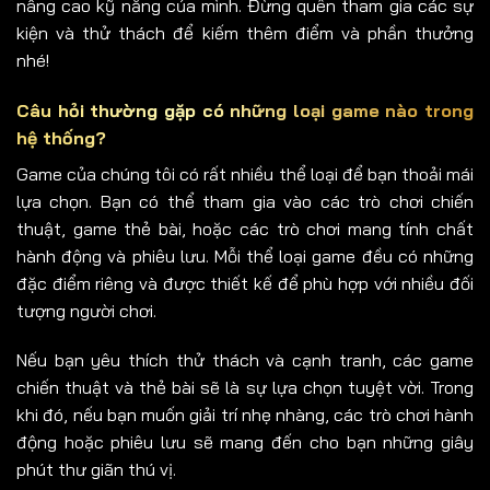
nâng cao kỹ năng của mình. Đừng quên tham gia các sự
kiện và thử thách để kiếm thêm điểm và phần thưởng
nhé!
Câu hỏi thường gặp có những loại game nào trong
hệ thống?
Game của chúng tôi có rất nhiều thể loại để bạn thoải mái
lựa chọn. Bạn có thể tham gia vào các trò chơi chiến
thuật, game thẻ bài, hoặc các trò chơi mang tính chất
hành động và phiêu lưu. Mỗi thể loại game đều có những
đặc điểm riêng và được thiết kế để phù hợp với nhiều đối
tượng người chơi.
Nếu bạn yêu thích thử thách và cạnh tranh, các game
chiến thuật và thẻ bài sẽ là sự lựa chọn tuyệt vời. Trong
khi đó, nếu bạn muốn giải trí nhẹ nhàng, các trò chơi hành
động hoặc phiêu lưu sẽ mang đến cho bạn những giây
phút thư giãn thú vị.