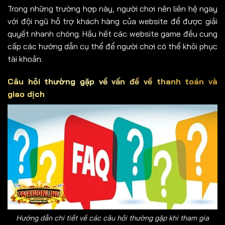
Trong những trường hợp này, người chơi nên liên hệ ngay
với đội ngũ hỗ trợ khách hàng của website để được giải
quyết nhanh chóng. Hầu hết các website game đều cung
cấp các hướng dẫn cụ thể để người chơi có thể khôi phục
tài khoản.
Câu hỏi thường gặp về vấn đề về thanh toán và
giao dịch
Hướng dẫn chi tiết về các câu hỏi thường gặp khi tham gia