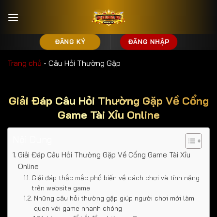
Bỏ
qua
nội
dung
ĐĂNG KÝ
ĐĂNG NHẬP
Trang chủ
-
Câu Hỏi Thường Gặp
Giải Đáp Câu Hỏi Thường Gặp Về Cổng
Game Tài Xỉu Online
Nội Dung
Giải Đáp Câu Hỏi Thường Gặp Về Cổng Game Tài Xỉu
Online
Giải đáp thắc mắc phổ biến về cách chơi và tính năng
trên website game
Những câu hỏi thường gặp giúp người chơi mới làm
quen với game nhanh chóng