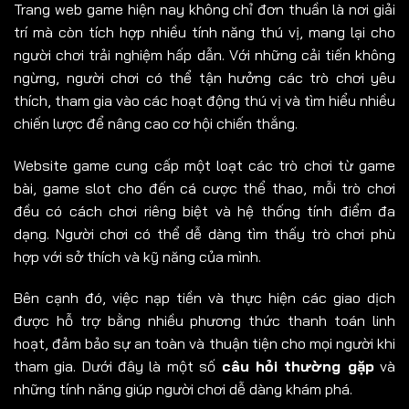
Trang web game hiện nay không chỉ đơn thuần là nơi giải
trí mà còn tích hợp nhiều tính năng thú vị, mang lại cho
người chơi trải nghiệm hấp dẫn. Với những cải tiến không
ngừng, người chơi có thể tận hưởng các trò chơi yêu
thích, tham gia vào các hoạt động thú vị và tìm hiểu nhiều
chiến lược để nâng cao cơ hội chiến thắng.
Website game cung cấp một loạt các trò chơi từ game
bài, game slot cho đến cá cược thể thao, mỗi trò chơi
đều có cách chơi riêng biệt và hệ thống tính điểm đa
dạng. Người chơi có thể dễ dàng tìm thấy trò chơi phù
hợp với sở thích và kỹ năng của mình.
Bên cạnh đó, việc nạp tiền và thực hiện các giao dịch
được hỗ trợ bằng nhiều phương thức thanh toán linh
hoạt, đảm bảo sự an toàn và thuận tiện cho mọi người khi
tham gia. Dưới đây là một số
câu hỏi thường gặp
và
những tính năng giúp người chơi dễ dàng khám phá.